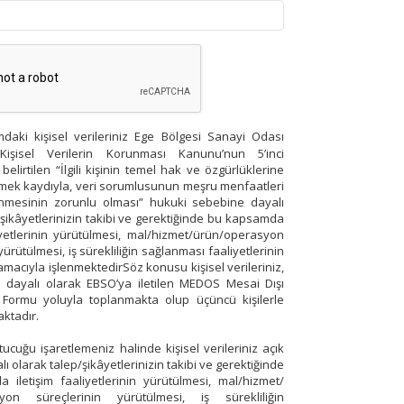
aki kişisel verileriniz Ege Bölgesi Sanayi Odası
Kişisel Verilerin Korunması Kanunu’nun 5’inci
lirtilen “İlgili kişinin temel hak ve özgürlüklerine
ek kaydıyla, veri sorumlusunun meşru menfaatleri
lenmesinin zorunlu olması” hukuki sebebine dayalı
/şikâyetlerinizin takibi ve gerektiğinde bu kapsamda
liyetlerinin yürütülmesi, mal/hizmet/ürün/operasyon
yürütülmesi, iş sürekliliğin sağlanması faaliyetlerinin
macıyla işlenmektedirSöz konusu kişisel verileriniz,
a dayalı olarak EBSO’ya iletilen MEDOS Mesai Dışı
Formu yoluyla toplanmakta olup üçüncü kişilerle
ktadır.
ucuğu işaretlemeniz halinde kişisel verileriniz açık
lı olarak talep/şikâyetlerinizin takibi ve gerektiğinde
iletişim faaliyetlerinin yürütülmesi, mal/hizmet/
yon süreçlerinin yürütülmesi, iş sürekliliğin