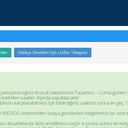
nder
Dilekçe Örnekleri İçin Lütfen Tıklayınız
leştireceğiniz ihracat taleplerinizi Pazartesi – Cuma günleri 
belirtilen saatler dışında kapatılacaktır.
binizin karşılanabilmesi için bildirdiğiniz saatten sonra en ge
 MEDOS sisteminden onaya gönderilen belgeleriniz bir sonrak
ı aksaklıklarda disticaret@ebso.org.tr e-posta adresi ile iletiş