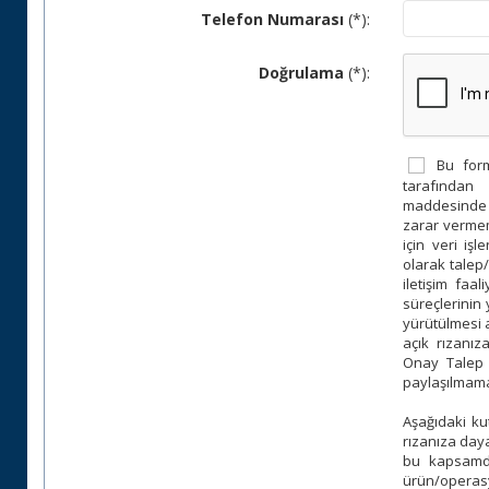
Telefon Numarası
(*):
Doğrulama
(*):
Bu formd
tarafından 
maddesinde be
zarar vermem
için veri iş
olarak talep
iletişim faa
süreçlerinin 
yürütülmesi a
açık rızanız
Onay Talep 
paylaşılmama
Aşağıdaki kut
rızanıza daya
bu kapsamda 
ürün/operas