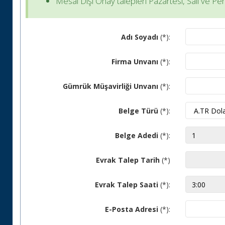
Mesai Dışı Onay talepleri Pazartesi, Salı ve 
Adı Soyadı
(*):
Firma Unvanı
(*):
Gümrük Müşavirliği Unvanı
(*):
Belge Türü
(*):
Belge Adedi
(*):
Evrak Talep Tarih
(*)
Evrak Talep Saati
(*):
E-Posta Adresi
(*):