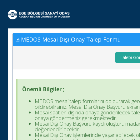
MEDOS Mesai Dışı Onay Talep Formu
Talebi Gö
Önemli Bilgiler ;
MEDOS mesai talep formlarını doldurarak gerçek
bildirebilirsiniz. Mesai Dışı Onay Başvuru ekranı 
Mesai saatleri dışında onaya gönderilecek tale
onaya göndermeniz gerekmektedir.
Mesai Dışı Onay Başvuru kaydı oluşturulmadan
değerlendirilecektir.
Mesai Dışı Onay işlemlerinde yaşanabilecek olas